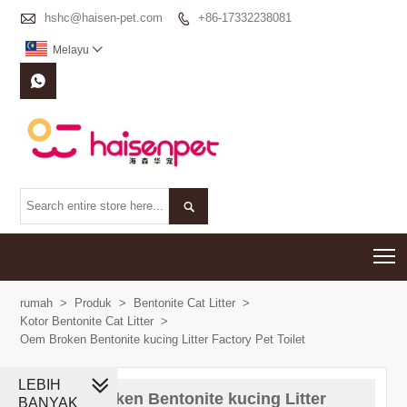

hshc@haisen-pet.com
+86-17332238081

Melayu



T
rumah
>
Produk
>
Bentonite Cat Litter
>
Kotor Bentonite Cat Litter
>
Oem Broken Bentonite kucing Litter Factory Pet Toilet
LEBIH
Oem Broken Bentonite kucing Litter
BANYAK