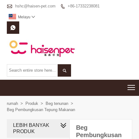

hshc@haisen-pet.com
+86-17332238081

Melayu



T
rumah
>
Produk
>
Beg tenunan
>
Beg Pembungkusan Tepung Makanan
LEBIH BANYAK
Beg
PRODUK
Pembungkusan