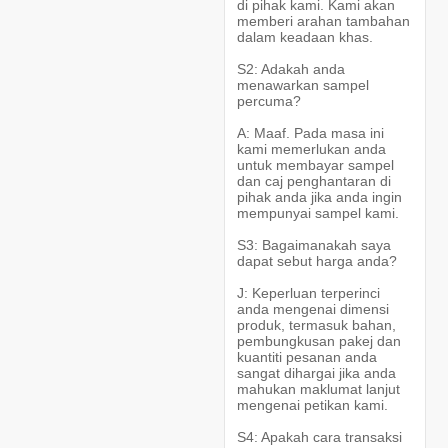
di pihak kami. Kami akan
memberi arahan tambahan
dalam keadaan khas.
S2: Adakah anda
menawarkan sampel
percuma?
A: Maaf. Pada masa ini
kami memerlukan anda
untuk membayar sampel
dan caj penghantaran di
pihak anda jika anda ingin
mempunyai sampel kami.
S3: Bagaimanakah saya
dapat sebut harga anda?
J: Keperluan terperinci
anda mengenai dimensi
produk, termasuk bahan,
pembungkusan pakej dan
kuantiti pesanan anda
sangat dihargai jika anda
mahukan maklumat lanjut
mengenai petikan kami.
S4: Apakah cara transaksi