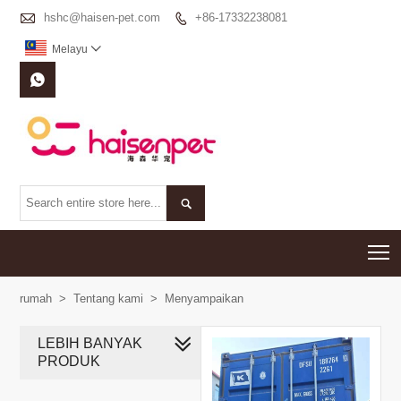

hshc@haisen-pet.com
+86-17332238081

Melayu



T
rumah
>
Tentang kami
>
Menyampaikan
LEBIH BANYAK
PRODUK