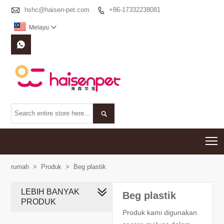

hshc@haisen-pet.com
+86-17332238081

Melayu



T
rumah
>
Produk
>
Beg plastik
LEBIH BANYAK
Beg plastik
PRODUK
Produk kami digunakan