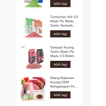
lebih lagi
Tumbuhan Asli 3.0
Madu Pic Madu
Tauhu Sampah
Kucing
lebih lagi
Sampah Kucing
Tauhu Madu Pic
Madu 2.0 Boleh
Siram
lebih lagi
Kilang Makanan
Kucing OEM
Mengeksport Pukal
Bahan Mentah Asli
Pelbagai Bentuk
lebih lagi
Perisa Semua
Umur Makanan