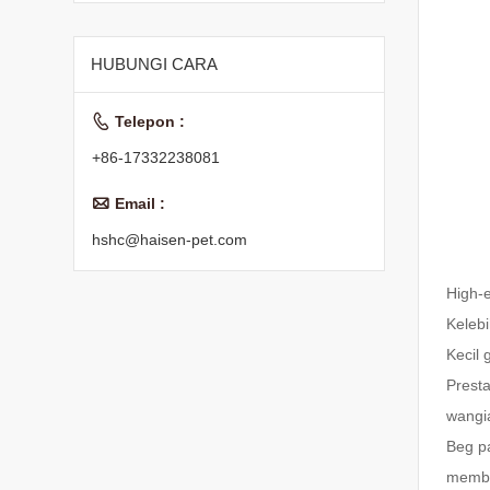
Kucing Kering
HUBUNGI CARA

Telepon :
+86-17332238081

Email :
hshc@haisen-pet.com
High-
Keleb
Kecil 
Presta
wangi
Beg pa
membu