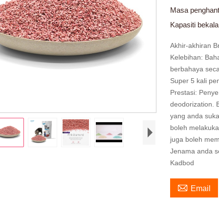
Masa penghan
Kapasiti bekal
Akhir-akhiran 
Kelebihan: Bah
berbahaya secar
Super 5 kali pe
Prestasi: Penye
deodorization.
yang anda suka.
boleh melakuka
juga boleh mem
Jenama anda se
Kadbod

Email