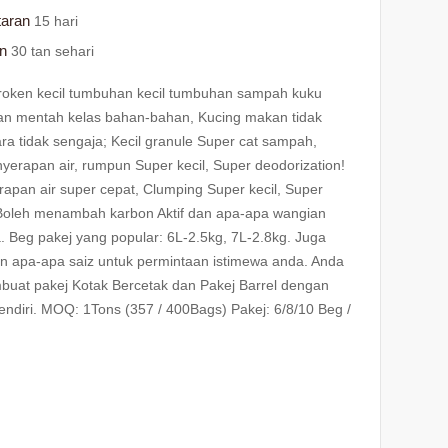
taran
15 hari
an
30 tan sehari
Broken kecil tumbuhan kecil tumbuhan sampah kuku
an mentah kelas bahan-bahan, Kucing makan tidak
a tidak sengaja; Kecil granule Super cat sampah,
nyerapan air, rumpun Super kecil, Super deodorization!
rapan air super cepat, Clumping Super kecil, Super
 Boleh menambah karbon Aktif dan apa-apa wangian
 Beg pakej yang popular: 6L-2.5kg, 7L-2.8kg. Juga
n apa-apa saiz untuk permintaan istimewa anda. Anda
buat pakej Kotak Bercetak dan Pakej Barrel dengan
ndiri. MOQ: 1Tons (357 / 400Bags) Pakej: 6/8/10 Beg /