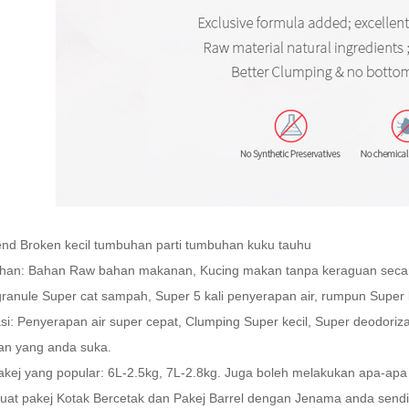
end Broken kecil tumbuhan parti tumbuhan kuku tauhu
ihan: Bahan Raw bahan makanan, Kucing makan tanpa keraguan secara
granule Super cat sampah, Super 5 kali penyerapan air, rumpun Super k
si: Penyerapan air super cepat, Clumping Super kecil, Super deodori
an yang anda suka.
kej yang popular: 6L-2.5kg, 7L-2.8kg. Juga boleh melakukan apa-apa 
at pakej Kotak Bercetak dan Pakej Barrel dengan Jenama anda sendir