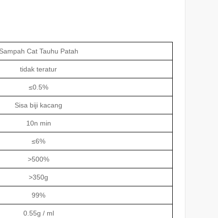
Sampah Cat Tauhu Patah
tidak teratur
≤0.5%
Sisa biji kacang
10n min
≤6%
>500%
>350g
99%
0.55g / ml