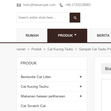

hshc@haisen-pet.com
+86-17332238081


RUMAH
PRODUK
BERITA
rumah
>
Produk
>
Cat Kucing Tauhu
>
Sampah Cat Tauhu Pa
PRODUK
Bu
+
Bentonite Cat Litter
+
Cat Kucing Tauhu
+
Makanan haiwan peliharaan
Cat Scratch Cat