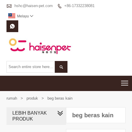

hshc@haisen-pet.com
+86-17332238081

Melayu



T
rumah
>
produk
>
beg beras kain
LEBIH BANYAK
beg beras kain
PRODUK