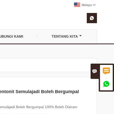
Melayu


UBUNGI KAMI
TENTANG KITA



ntonit Semulajadi Boleh Bergumpal
emulajadi Boleh Bergumpal 100% Boleh Disiram