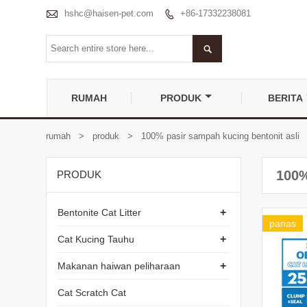

hshc@haisen-pet.com
+86-17332238081


RUMAH
PRODUK
BERITA
rumah
>
produk
>
100% pasir sampah kucing bentonit asli
100%
PRODUK
+
Bentonite Cat Litter
panas
+
Cat Kucing Tauhu
+
Makanan haiwan peliharaan
Cat Scratch Cat