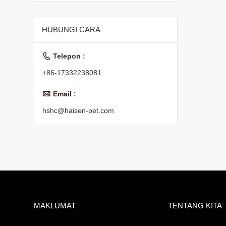
Kucing Kering
HUBUNGI CARA

Telepon :
+86-17332238081

Email :
hshc@haisen-pet.com
MAKLUMAT
TENTANG KITA