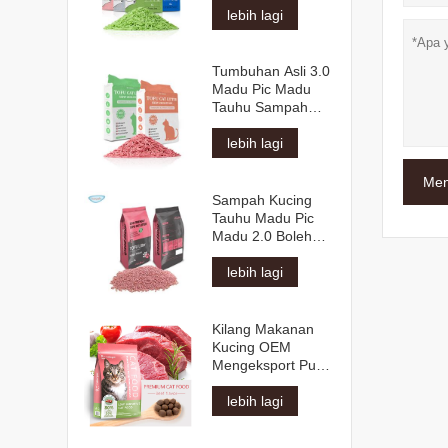
lebih lagi
Tumbuhan Asli 3.0
Madu Pic Madu
Tauhu Sampah
Kucing
lebih lagi
Men
Sampah Kucing
Tauhu Madu Pic
Madu 2.0 Boleh
Siram
lebih lagi
Kilang Makanan
Kucing OEM
Mengeksport Pukal
Bahan Mentah Asli
Pelbagai Bentuk
lebih lagi
Perisa Semua
Umur Makanan