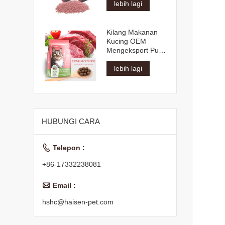
lebih lagi
Kilang Makanan
Kucing OEM
Mengeksport Pukal
Bahan Mentah Asli
Pelbagai Bentuk
lebih lagi
Perisa Semua
Umur Makanan
Kucing Kering
HUBUNGI CARA

Telepon :
+86-17332238081

Email :
hshc@haisen-pet.com