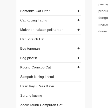
perda
+
Bentonite Cat Litter
produ
dengan
+
Cat Kucing Tauhu
menaw
+
Makanan haiwan peliharaan
dunia.
Cat Scratch Cat
+
Beg tenunan
+
Beg plastik
+
Kucing Corncob Cat
Sampah kucing kristal
Pasir Kayu Pasir Kayu
Sarang kucing
Zeolit Tauhu Campuran Cat