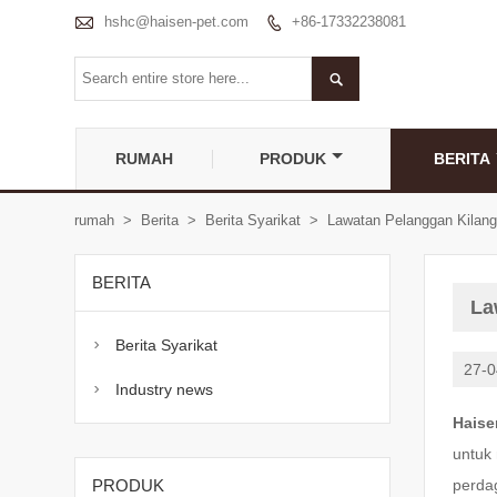

hshc@haisen-pet.com
+86-17332238081


RUMAH
PRODUK
BERITA
rumah
>
Berita
>
Berita Syarikat
>
Lawatan Pelanggan Kilan
BERITA
La
Berita Syarikat

27-0
Industry news

Haise
untuk
PRODUK
perda