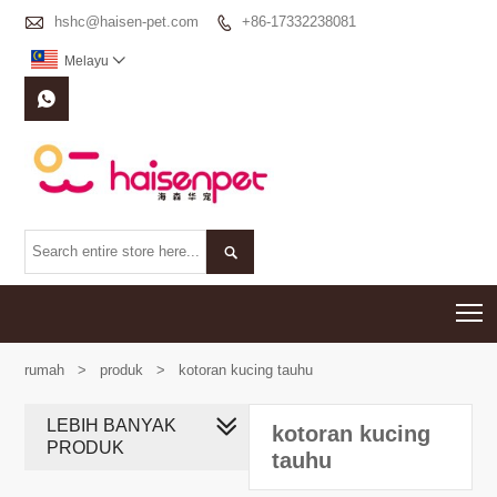

hshc@haisen-pet.com
+86-17332238081

Melayu



T
rumah
>
produk
>
kotoran kucing tauhu
LEBIH BANYAK
kotoran kucing
PRODUK
tauhu